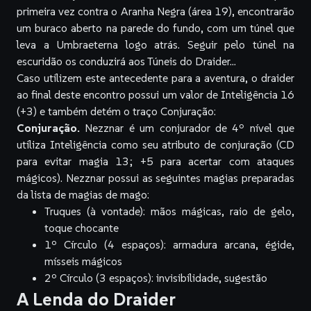
primeira vez contra o Aranha Negra (área 19), encontrarão
um buraco aberto na parede do fundo, com um túnel que
leva a Umbraeterna logo atrás. Seguir pelo túnel na
escuridão os conduzirá aos Túneis do Draider...
Caso utilizem este antecedente para a aventura, o draider
ao final deste encontro possui um valor de Inteligência 16
(+3) e também detém o traço Conjuração:
Conjuração.
Nezznar é um conjurador de 4º nível que
utiliza Inteligência como seu atributo de conjuração (CD
para evitar magia 13; +5 para acertar com ataques
mágicos). Nezznar possui as seguintes magias preparadas
da lista de magias de mago:
Truques (à vontade):
mãos mágicas, raio de gelo,
toque chocante
1º Círculo (4 espaços):
armadura arcana, égide,
mísseis mágicos
2º Círculo (3 espaços):
invisibilidade, sugestão
A Lenda do Draider