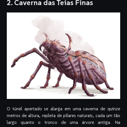
2. Caverna das Teias Finas
O túnel apertado se alarga em uma caverna de quinze
metros de altura, repleta de pilares naturais, cada um tão
largo quanto o tronco de uma árvore antiga. Na