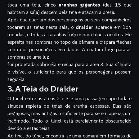
toca uma teia, cinco
aranhas gigantes
(das 15 que
habitam a sala) descem pela teia e atacam a presa.
Após qualquer um dos personagens ou seus companheiros
tocarem as teias nesta sala, o
draider
aparece em 1d4
rodadas, e todas as aranhas fogem para túneis ocultos. Ele
espreita nas sombras no topo da câmara e dispara flechas
contra os personagens enredados. A criatura foge para as
sombras se uma luz
for projetada sobre ela e recua para a área 3. Sua silhueta
é visível o suficiente para que os personagens possam
segui-la.
3. A Teia do Draider
O túnel entre as áreas 2 e 3 é uma passagem apertada e
sinuosa repleta de teias de aranha espessas. Elas são
pegajosas, mas antigas o suficiente para serem apenas um
incômodo. Todo o túnel está parcialmente obscurecido
devido a estas teias.
Ao final do túnel, encontra-se uma câmara em formato de