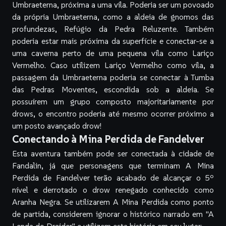
Umbraeterna, próxima a uma vila. Poderia ser um povoado
da própria Umbraeterna, como a aldeia de gnomos das
profundezas, Refúgio da Pedra Reluzente. Também
poderia estar mais próxima da superfície e conectar-se a
uma caverna perto de uma pequena vila como Lariço
Vermelho. Caso utilizem Lariço Vermelho como vila, a
passagem da Umbraeterna poderia se conectar à Tumba
das Pedras Moventes, escondida sob a aldeia. Se
possuírem um grupo composto majoritariamente por
drows, o encontro poderia até mesmo ocorrer próximo a
um posto avançado drow!
Conectando à Mina Perdida de Fandelver
Esta aventura também pode ser conectada à cidade de
Fandalin, já que personagens que terminam
A Mina
Perdida de
Fandelver terão acabado de alcançar o 5º
nível e derrotado o drow renegado conhecido como
Aranha Negra. Se utilizarem
A Mina Perdida
como ponto
de partida, considerem ignorar o histórico narrado em "A
Lenda do Draider" e utilizem esta história em seu lugar: