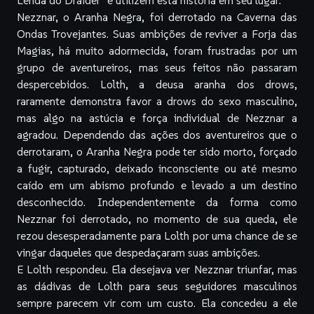
Nezznar, o Aranha Negra, foi derrotado na Caverna das
Ondas Trovejantes. Suas ambições de reviver a Forja das
Magias, há muito adormecida, foram frustradas por um
grupo de aventureiros, mas seus feitos não passaram
despercebidos. Lolth, a deusa aranha dos drows,
raramente demonstra favor a drows do sexo masculino,
mas algo na astúcia e força individual de Nezznar a
agradou. Dependendo das ações dos aventureiros que o
derrotaram, o Aranha Negra pode ter sido morto, forçado
a fugir, capturado, deixado inconsciente ou até mesmo
caído em um abismo profundo e levado a um destino
desconhecido. Independentemente da forma como
Nezznar foi derrotado, no momento de sua queda, ele
rezou desesperadamente para Lolth por uma chance de se
vingar daqueles que despedaçaram suas ambições.
E Lolth respondeu. Ela desejava ver Nezznar triunfar, mas
as dádivas de Lolth para seus seguidores masculinos
sempre parecem vir com um custo. Ela concedeu a ele