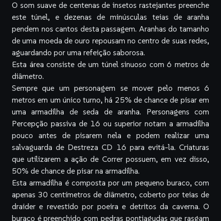
O som suave de centenas de insetos rastejantes preenche
este túnel, e dezenas de minúsculas teias de aranha
pendem nos cantos desta passagem. Aranhas do tamanho
de uma moeda de ouro repousam no centro de suas redes,
aguardando por uma refeição saborosa.
Esta área consiste de um túnel sinuoso com 6 metros de
diâmetro.
Sempre que um personagem se mover pelo menos 6
metros em um único turno, há 25% de chance de pisar em
uma armadilha de seda de aranha. Personagens com
Percepção passiva de 16 ou superior notam a armadilha
pouco antes de pisarem nela e podem realizar uma
salvaguarda de Destreza CD 16 para evitá-la. Criaturas
que utilizarem a ação de Correr possuem, em vez disso,
50% de chance de pisar na armadilha.
Esta armadilha é composta por um pequeno buraco, com
apenas 30 centímetros de diâmetro, coberto por teias de
draider e revestido por poeira e detritos da caverna. O
buraco é preenchido com pedras pontiagudas que rasgam