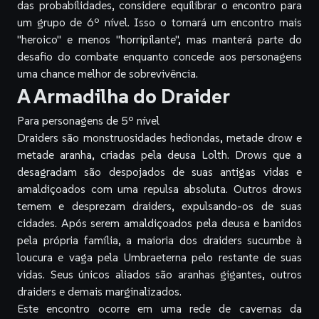
das probabilidades, considere equilibrar o encontro para
um grupo de 6º nível. Isso o tornará um encontro mais
"heroico" e menos "horripilante", mas manterá parte do
desafio do combate enquanto concede aos personagens
uma chance melhor de sobrevivência.
A Armadilha do Draider
Para personagens de 5º nível
Draiders são monstruosidades hediondas, metade drow e
metade aranha, criadas pela deusa Lolth. Drows que a
desagradam são despojados de suas antigas vidas e
amaldiçoados com uma repulsa absoluta. Outros drows
temem e desprezam draiders, expulsando-os de suas
cidades. Após serem amaldiçoados pela deusa e banidos
pela própria família, a maioria dos draiders sucumbe à
loucura e vaga pela Umbraeterna pelo restante de suas
vidas. Seus únicos aliados são aranhas gigantes, outros
draiders e demais marginalizados.
Este encontro ocorre em uma rede de cavernas da