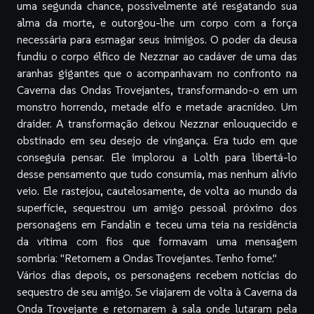
uma segunda chance, possivelmente até resgatando sua
alma da morte, e outorgou-lhe um corpo com a força
necessária para esmagar seus inimigos. O poder da deusa
fundiu o corpo élfico de Nezznar ao cadáver de uma das
aranhas gigantes que o acompanhavam no confronto na
Caverna das Ondas Trovejantes, transformando-o em um
monstro horrendo, metade elfo e metade aracnídeo. Um
draider. A transformação deixou Nezznar enlouquecido e
obstinado em seu desejo de vingança. Era tudo em que
conseguia pensar. Ele implorou a Lolth para libertá-lo
desse pensamento que tudo consumia, mas nenhum alívio
veio. Ele rastejou, cautelosamente, de volta ao mundo da
superfície, sequestrou um amigo pessoal próximo dos
personagens em Fandalin e teceu uma teia na residência
da vítima com fios que formavam uma mensagem
sombria: "Retornem a Ondas Trovejantes. Tenho fome."
Vários dias depois, os personagens recebem notícias do
sequestro de seu amigo. Se viajarem de volta à Caverna da
Onda Trovejante e retornarem à sala onde lutaram pela