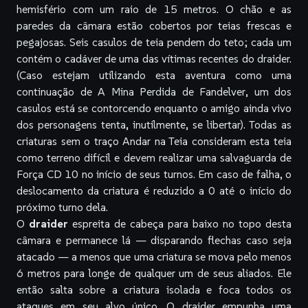
hemisfério com um raio de 15 metros. O chão e as
paredes da câmara estão cobertos por teias frescas e
pegajosas. Seis casulos de teia pendem do teto; cada um
contém o cadáver de uma das vítimas recentes do draider.
(Caso estejam utilizando esta aventura como uma
continuação de
A Mina Perdida de Fandelver
, um dos
casulos está se contorcendo enquanto o amigo ainda vivo
dos personagens tenta, inutilmente, se libertar). Todas as
criaturas sem o traço Andar na Teia consideram esta teia
como terreno difícil e devem realizar uma salvaguarda de
Força CD 10 no início de seus turnos. Em caso de falha, o
deslocamento da criatura é reduzido a 0 até o início do
próximo turno dela.
O
draider
espreita de cabeça para baixo no topo desta
câmara e permanece lá — disparando flechas caso seja
atacado — a menos que uma criatura se mova pelo menos
6 metros para longe de qualquer um de seus aliados. Ele
então salta sobre a criatura isolada e foca todos os
ataques em seu alvo único. O draider empunha uma