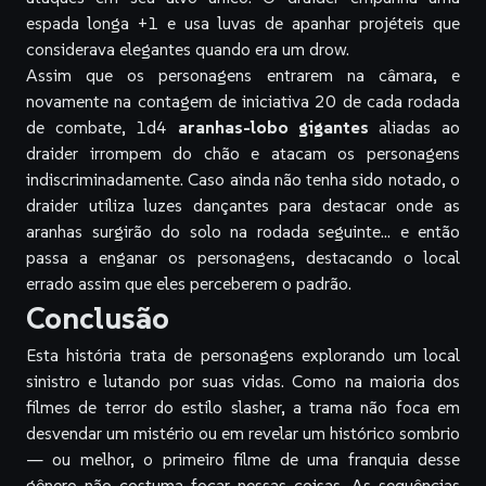
espada longa +1
e usa
luvas de apanhar projéteis
que
considerava elegantes quando era um drow.
Assim que os personagens entrarem na câmara, e
novamente na contagem de iniciativa 20 de cada rodada
de combate, 1d4
aranhas-lobo gigantes
aliadas ao
draider irrompem do chão e atacam os personagens
indiscriminadamente. Caso ainda não tenha sido notado, o
draider utiliza
luzes dançantes
para destacar onde as
aranhas surgirão do solo na rodada seguinte… e então
passa a enganar os personagens, destacando o local
errado assim que eles perceberem o padrão.
Conclusão
Esta história trata de personagens explorando um local
sinistro e lutando por suas vidas. Como na maioria dos
filmes de terror do estilo slasher, a trama não foca em
desvendar um mistério ou em revelar um histórico sombrio
— ou melhor, o
primeiro
filme de uma franquia desse
gênero não costuma focar nessas coisas. As sequências