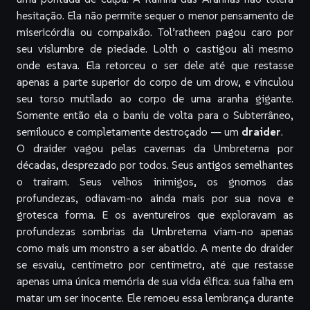
hesitação. Ela não permite sequer o menor pensamento de
misericórdia ou compaixão. Tol’ratheen pagou caro por
seu vislumbre de piedade. Lolth o castigou ali mesmo
onde estava. Ela retorceu o ser dele até que restasse
apenas a parte superior do corpo de um drow, e vinculou
seu torso mutilado ao corpo de uma aranha gigante.
Somente então ela o baniu de volta para o Subterrâneo,
semilouco e completamente destroçado — um
draider
.
O draider vagou pelas cavernas da Umbreterna por
décadas, desprezado por todos. Seus antigos semelhantes
o traíram. Seus velhos inimigos, os gnomos das
profundezas, odiavam-no ainda mais por sua nova e
grotesca forma. E os aventureiros que exploravam as
profundezas sombrias da Umbreterna viam-no apenas
como mais um monstro a ser abatido. A mente do draider
se esvaiu, centímetro por centímetro, até que restasse
apenas uma única memória de sua vida élfica: sua falha em
matar um ser inocente. Ele remoeu essa lembrança durante