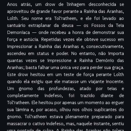
Anos atrás, um drow de linhagem desconhecida se
aproveitou de grande favor perante a Rainha das Aranhas,
Lolth. Seu nome era Tol’ratheen, e ele foi levado ao
santuário extraplanar da deusa — os Fossos da Teia
Demoníaca — onde recebeu a honra de demonstrar sua
força e astúcia. Repetidas vezes ele obteve sucesso em
impressionar a Rainha das Aranhas e, consecutivamente,
ascendeu em status e poder. No entanto, não importa
quantas vezes se impressione a Rainha Demônio das
Aranhas; basta falhar uma única vez para perder sua graça.
Este drow hesitou em um teste de força perante Lolth
quando ela exigiu que ele matasse um viajante inocente.
Um gnomo das profundezas, atado por teias e
completamente indefeso, foi trazido diante de
Tol’ratheen. Ele hesitou por apenas um momento ao erguer
sua lâmina e, por acaso, olhou nos olhos suplicantes do
gnomo. Tol’ratheen estava plenamente preparado para
massacrar o cativo indefeso, mas, naquele instante, sentiu
uma pontada de culpa. A Rainha das Aranhas não tolera